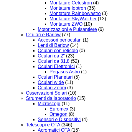
Montature Celestron
(4)
Montature Ioptron
(35)
Montature Rainbowastro
(3)
Montature SkyWatcher
(13)
Montature ZWO
(10)
Motorizzazioni e Pulsantiere
(6)
Oculari e Barlow
(77)
Accessori per oculari
(1)
Lenti di Barlow
(14)
Oculari con reticolo
(0)
Oculari da 2"
(23)
Oculari da 31,8
(52)
Oculari Elettronici
(1)
Pegasus Astro
(1)
Oculari Planetari
(5)
Oculari wide
(11)
Oculari Zoom
(3)
Osservazioni Solari
(10)
Strumenti da laboratorio
(15)
Microscopi
(11)
Euromex
(3)
Omegon
(8)
Sensori e Dispositivi
(4)
Telescopi e OTA
(346)
Acromatici OTA
(15)