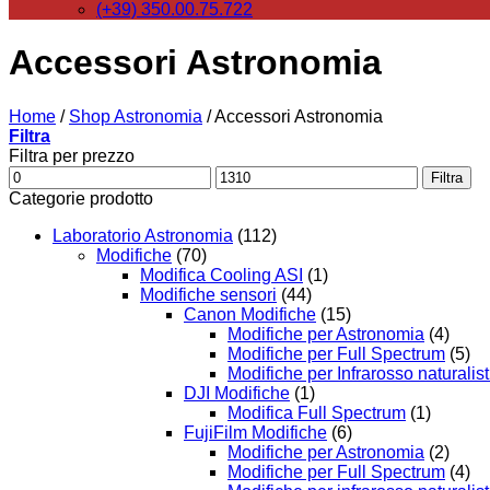
(+39) 350.00.75.722
Accessori Astronomia
Home
/
Shop Astronomia
/
Accessori Astronomia
Filtra
Filtra per prezzo
Prezzo
Prezzo
Filtra
Min
Max
Categorie prodotto
Laboratorio Astronomia
(112)
Modifiche
(70)
Modifica Cooling ASI
(1)
Modifiche sensori
(44)
Canon Modifiche
(15)
Modifiche per Astronomia
(4)
Modifiche per Full Spectrum
(5)
Modifiche per Infrarosso naturalist
DJI Modifiche
(1)
Modifica Full Spectrum
(1)
FujiFilm Modifiche
(6)
Modifiche per Astronomia
(2)
Modifiche per Full Spectrum
(4)