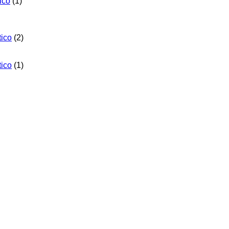
ico
(1)
tico
(2)
tico
(1)