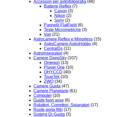
Accessori per astrofotografia
(48)
Batterie Reflex
(7)
Canon
(3)
Nikon
(2)
Sony
(2)
Pannelli FlatField
(6)
Teste Micrometriche
(3)
Vari
(21)
Astrocamere Reflex e Mirrorless
(15)
AstroCamere AstroHobby
(4)
CentralDs
(11)
Astroinseguitori
(4)
Camere DeepSky
(107)
Omegon
(13)
Player One
(10)
QHYCCD
(40)
ToupTek
(10)
ZWO
(34)
Camere Guida
(47)
Camere Planetarie
(61)
Computer
(10)
Guide fuori asse
(6)
Riduttori, Correttori, Spianatori
(17)
Ruote porta filtri
(17)
Sistemi Di Guida
(3)