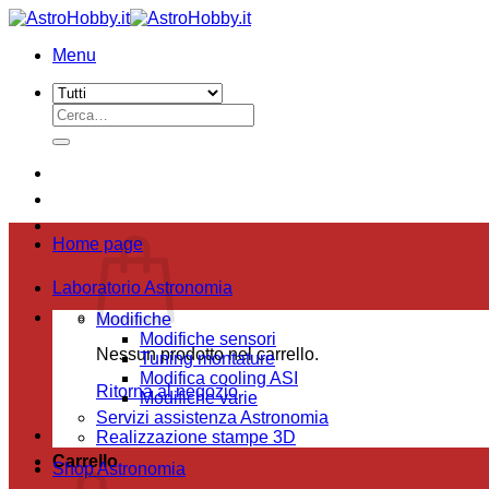
Salta
ai
Menu
contenuti
Cerca:
Home page
Laboratorio Astronomia
Modifiche
Modifiche sensori
Nessun prodotto nel carrello.
Tuning montature
Modifica cooling ASI
Ritorna al negozio
Modifiche varie
Servizi assistenza Astronomia
Realizzazione stampe 3D
Carrello
Shop Astronomia