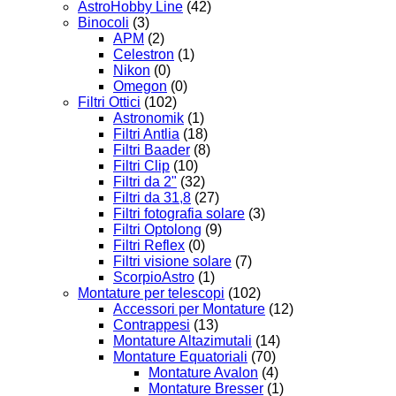
AstroHobby Line
(42)
Binocoli
(3)
APM
(2)
Celestron
(1)
Nikon
(0)
Omegon
(0)
Filtri Ottici
(102)
Astronomik
(1)
Filtri Antlia
(18)
Filtri Baader
(8)
Filtri Clip
(10)
Filtri da 2"
(32)
Filtri da 31,8
(27)
Filtri fotografia solare
(3)
Filtri Optolong
(9)
Filtri Reflex
(0)
Filtri visione solare
(7)
ScorpioAstro
(1)
Montature per telescopi
(102)
Accessori per Montature
(12)
Contrappesi
(13)
Montature Altazimutali
(14)
Montature Equatoriali
(70)
Montature Avalon
(4)
Montature Bresser
(1)