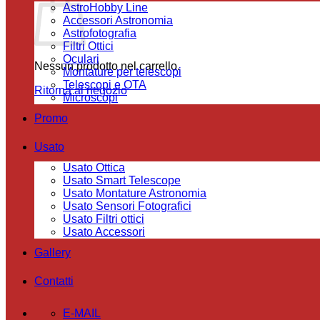
AstroHobby Line
Accessori Astronomia
Astrofotografia
Filtri Ottici
Oculari
Nessun prodotto nel carrello.
Montature per telescopi
Telescopi e OTA
Ritorna al negozio
Microscopi
Promo
Usato
Usato Ottica
Usato Smart Telescope
Usato Montature Astronomia
Usato Sensori Fotografici
Usato Filtri ottici
Usato Accessori
Gallery
Contatti
E-MAIL