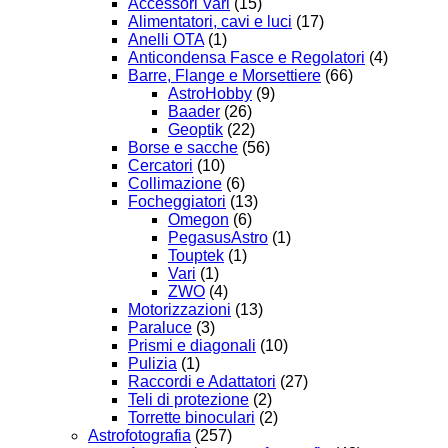
Accessori Vari
(15)
Alimentatori, cavi e luci
(17)
Anelli OTA
(1)
Anticondensa Fasce e Regolatori
(4)
Barre, Flange e Morsettiere
(66)
AstroHobby
(9)
Baader
(26)
Geoptik
(22)
Borse e sacche
(56)
Cercatori
(10)
Collimazione
(6)
Focheggiatori
(13)
Omegon
(6)
PegasusAstro
(1)
Touptek
(1)
Vari
(1)
ZWO
(4)
Motorizzazioni
(13)
Paraluce
(3)
Prismi e diagonali
(10)
Pulizia
(1)
Raccordi e Adattatori
(27)
Teli di protezione
(2)
Torrette binoculari
(2)
Astrofotografia
(257)