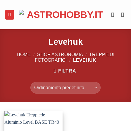
Salta
ai
contenuti
Levehuk
HOME
/
SHOP ASTRONOMIA
/
TREPPIEDI
FOTOGRAFICI
/
LEVEHUK
FILTRA