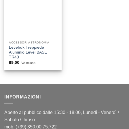
ACCESSORI ASTRONOMIA
Levehuk Treppiede
Aluminio Level BASE
TR40
69,0
€
IVA inclusa
INFORMAZIONI
Aperto al pubblico dalle 15:30 - 18:00, Lunedì - Venerdì /
Sabato Chiuso
mob. (+39) 350.00.75.722