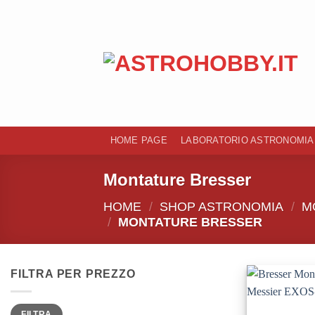
Salta
ai
contenuti
HOME PAGE
LABORATORIO ASTRONOMIA
Montature Bresser
HOME
/
SHOP ASTRONOMIA
/
M
/
MONTATURE BRESSER
FILTRA PER PREZZO
Prezzo
Prezzo
FILTRA