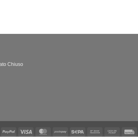
bato Chiuso
PayPal
Visa
MasterCard
Postepay
Sepa
Bank
Cash
F