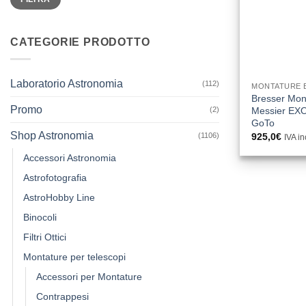
Min
Max
CATEGORIE PRODOTTO
Laboratorio Astronomia
(112)
MONTATURE 
Bresser Mon
Promo
(2)
Messier EX
GoTo
Shop Astronomia
(1106)
925,0
€
IVA i
Accessori Astronomia
Astrofotografia
AstroHobby Line
Binocoli
Filtri Ottici
Montature per telescopi
Accessori per Montature
Contrappesi