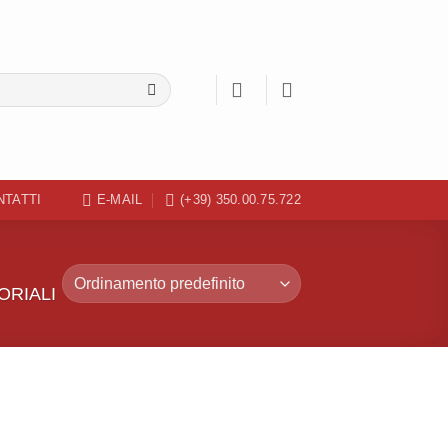
NTATTI
E-MAIL
(+39) 350.00.75.722
RIALI