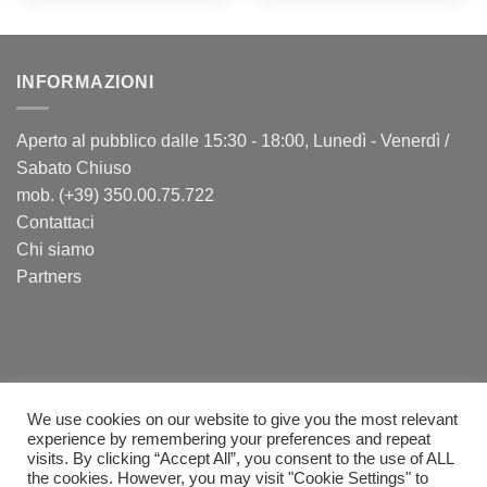
INFORMAZIONI
Aperto al pubblico dalle 15:30 - 18:00, Lunedì - Venerdì /
Sabato Chiuso
mob. (+39) 350.00.75.722
Contattaci
Chi siamo
Partners
We use cookies on our website to give you the most relevant
experience by remembering your preferences and repeat
visits. By clicking “Accept All”, you consent to the use of ALL
PayPal
Visa
MasterCard
Postepay
Sepa
Bank
Cash
the cookies. However, you may visit "Cookie Settings" to
Transfer
on