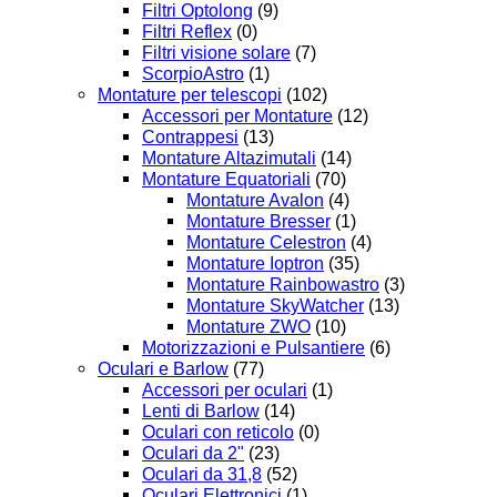
Filtri Optolong
(9)
Filtri Reflex
(0)
Filtri visione solare
(7)
ScorpioAstro
(1)
Montature per telescopi
(102)
Accessori per Montature
(12)
Contrappesi
(13)
Montature Altazimutali
(14)
Montature Equatoriali
(70)
Montature Avalon
(4)
Montature Bresser
(1)
Montature Celestron
(4)
Montature Ioptron
(35)
Montature Rainbowastro
(3)
Montature SkyWatcher
(13)
Montature ZWO
(10)
Motorizzazioni e Pulsantiere
(6)
Oculari e Barlow
(77)
Accessori per oculari
(1)
Lenti di Barlow
(14)
Oculari con reticolo
(0)
Oculari da 2"
(23)
Oculari da 31,8
(52)
Oculari Elettronici
(1)