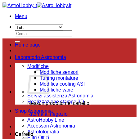
Salta
ai
Menu
contenuti
Cerca:
Home page
Laboratorio Astronomia
Modifiche
Modifiche sensori
Tuning montature
Modifica cooling ASI
Modifiche varie
Servizi assistenza Astronomia
Realizzazione stampe 3D
Nessun prodotto nel carrello.
Shop Astronomia
Ritorna al negozio
AstroHobby Line
Accessori Astronomia
Astrofotografia
Carrello
Filtri Ottici