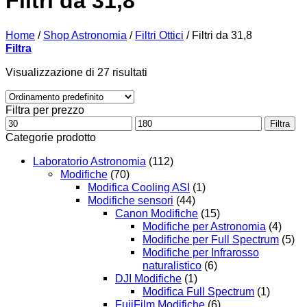
Filtri da 31,8
Home
/
Shop Astronomia
/
Filtri Ottici
/
Filtri da 31,8
Filtra
Visualizzazione di 27 risultati
Filtra per prezzo
Prezzo
Prezzo
Filtra
Min
Max
Categorie prodotto
Laboratorio Astronomia
(112)
Modifiche
(70)
Modifica Cooling ASI
(1)
Modifiche sensori
(44)
Canon Modifiche
(15)
Modifiche per Astronomia
(4)
Modifiche per Full Spectrum
(5)
Modifiche per Infrarosso
naturalistico
(6)
DJI Modifiche
(1)
Modifica Full Spectrum
(1)
FujiFilm Modifiche
(6)