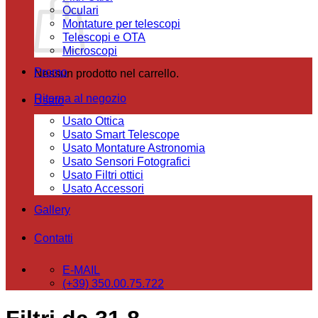
Oculari
Montature per telescopi
Telescopi e OTA
Microscopi
Promo
Nessun prodotto nel carrello.
Ritorna al negozio
Usato
Usato Ottica
Usato Smart Telescope
Usato Montature Astronomia
Usato Sensori Fotografici
Usato Filtri ottici
Usato Accessori
Gallery
Contatti
E-MAIL
(+39) 350.00.75.722