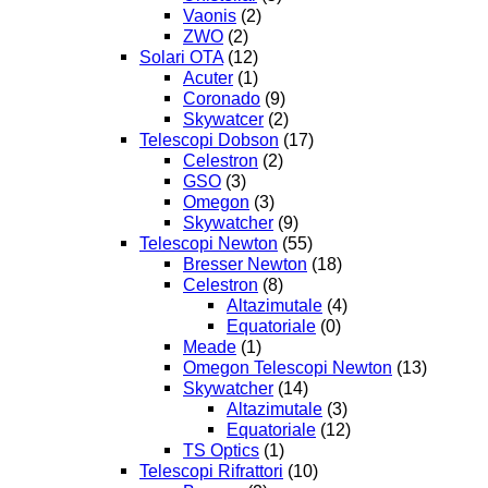
Vaonis
(2)
ZWO
(2)
Solari OTA
(12)
Acuter
(1)
Coronado
(9)
Skywatcer
(2)
Telescopi Dobson
(17)
Celestron
(2)
GSO
(3)
Omegon
(3)
Skywatcher
(9)
Telescopi Newton
(55)
Bresser Newton
(18)
Celestron
(8)
Altazimutale
(4)
Equatoriale
(0)
Meade
(1)
Omegon Telescopi Newton
(13)
Skywatcher
(14)
Altazimutale
(3)
Equatoriale
(12)
TS Optics
(1)
Telescopi Rifrattori
(10)