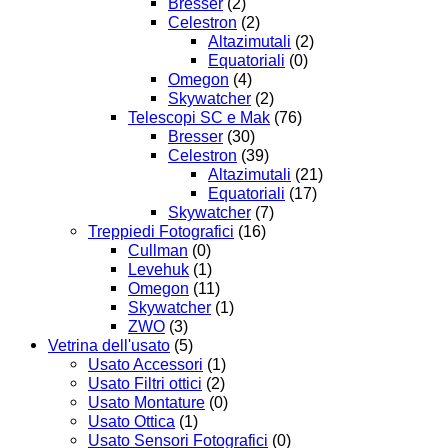
Bresser
(2)
Celestron
(2)
Altazimutali
(2)
Equatoriali
(0)
Omegon
(4)
Skywatcher
(2)
Telescopi SC e Mak
(76)
Bresser
(30)
Celestron
(39)
Altazimutali
(21)
Equatoriali
(17)
Skywatcher
(7)
Treppiedi Fotografici
(16)
Cullman
(0)
Levehuk
(1)
Omegon
(11)
Skywatcher
(1)
ZWO
(3)
Vetrina dell'usato
(5)
Usato Accessori
(1)
Usato Filtri ottici
(2)
Usato Montature
(0)
Usato Ottica
(1)
Usato Sensori Fotografici
(0)