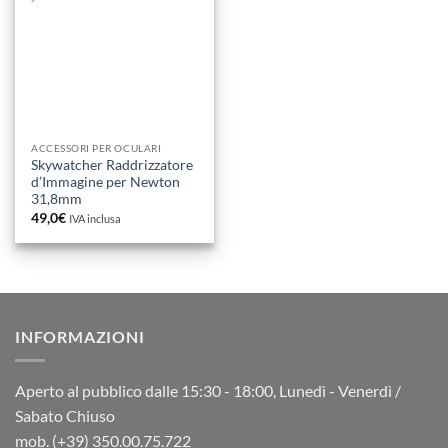
ACCESSORI PER OCULARI
Skywatcher Raddrizzatore
d’Immagine per Newton
31,8mm
49,0
€
IVA inclusa
INFORMAZIONI
Aperto al pubblico dalle 15:30 - 18:00, Lunedì - Venerdì /
Sabato Chiuso
mob. (+39) 350.00.75.722