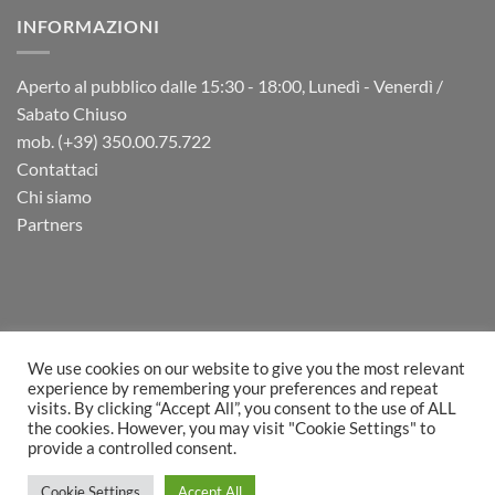
INFORMAZIONI
Aperto al pubblico dalle 15:30 - 18:00, Lunedì - Venerdì /
Sabato Chiuso
mob. (+39) 350.00.75.722
Contattaci
Chi siamo
Partners
We use cookies on our website to give you the most relevant
experience by remembering your preferences and repeat
visits. By clicking “Accept All”, you consent to the use of ALL
PayPal
Visa
MasterCard
Postepay
Sepa
Bank
Cash
the cookies. However, you may visit "Cookie Settings" to
Transfer
on
Fattura
provide a controlled consent.
Picku
Copyright 2026 ©
AstroHobby
Cookie Settings
Accept All