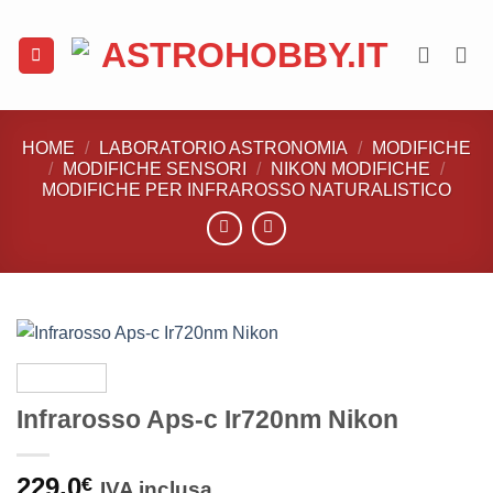
Salta
ai
contenuti
HOME
/
LABORATORIO ASTRONOMIA
/
MODIFICHE
/
MODIFICHE SENSORI
/
NIKON MODIFICHE
/
MODIFICHE PER INFRAROSSO NATURALISTICO
Infrarosso Aps-c Ir720nm Nikon
229,0
€
IVA inclusa