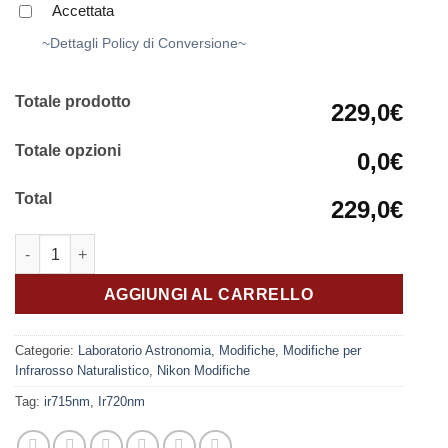
Accettata
~Dettagli Policy di Conversione~
Totale prodotto
229,0€
Totale opzioni
0,0€
Total
229,0€
Infrarosso Aps-c Ir720nm Nikon quantità
AGGIUNGI AL CARRELLO
Categorie:
Laboratorio Astronomia
,
Modifiche
,
Modifiche per
Infrarosso Naturalistico
,
Nikon Modifiche
Tag:
ir715nm
,
Ir720nm