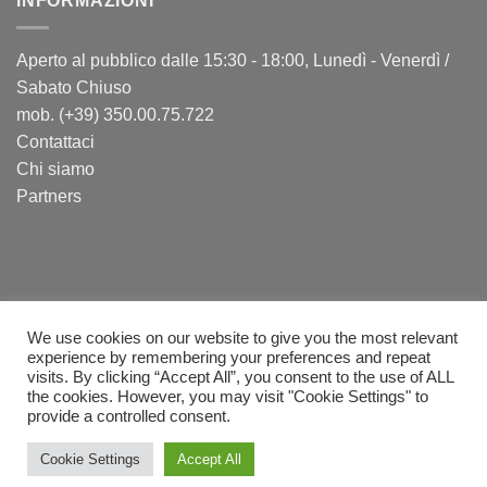
INFORMAZIONI
Aperto al pubblico dalle 15:30 - 18:00, Lunedì - Venerdì /
Sabato Chiuso
mob. (+39) 350.00.75.722
Contattaci
Chi siamo
Partners
We use cookies on our website to give you the most relevant
experience by remembering your preferences and repeat
visits. By clicking “Accept All”, you consent to the use of ALL
PayPal
Visa
MasterCard
Postepay
Sepa
Bank
Cash
the cookies. However, you may visit "Cookie Settings" to
Transfer
on
Fattura
provide a controlled consent.
Pick
Copyright 2026 ©
AstroHobby
Cookie Settings
Accept All
P.Iva: IT11874391003