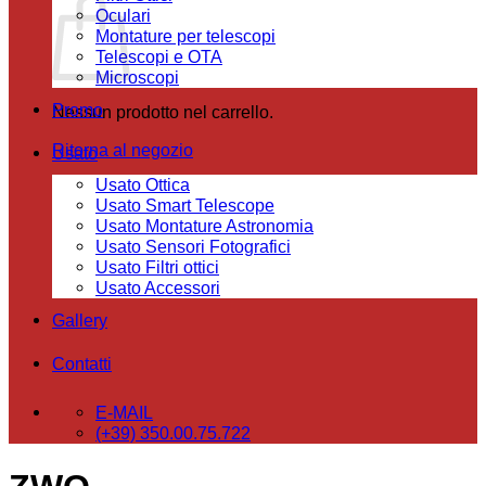
Oculari
Montature per telescopi
Telescopi e OTA
Microscopi
Promo
Nessun prodotto nel carrello.
Ritorna al negozio
Usato
Usato Ottica
Usato Smart Telescope
Usato Montature Astronomia
Usato Sensori Fotografici
Usato Filtri ottici
Usato Accessori
Gallery
Contatti
E-MAIL
(+39) 350.00.75.722