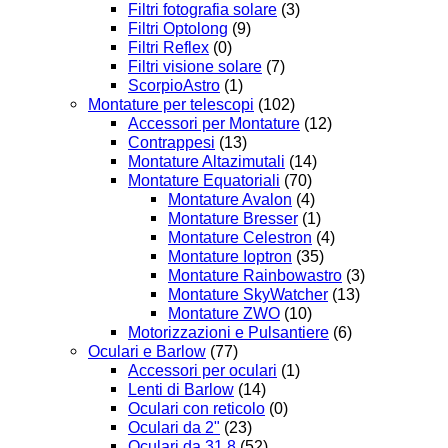
Filtri fotografia solare
(3)
Filtri Optolong
(9)
Filtri Reflex
(0)
Filtri visione solare
(7)
ScorpioAstro
(1)
Montature per telescopi
(102)
Accessori per Montature
(12)
Contrappesi
(13)
Montature Altazimutali
(14)
Montature Equatoriali
(70)
Montature Avalon
(4)
Montature Bresser
(1)
Montature Celestron
(4)
Montature Ioptron
(35)
Montature Rainbowastro
(3)
Montature SkyWatcher
(13)
Montature ZWO
(10)
Motorizzazioni e Pulsantiere
(6)
Oculari e Barlow
(77)
Accessori per oculari
(1)
Lenti di Barlow
(14)
Oculari con reticolo
(0)
Oculari da 2"
(23)
Oculari da 31,8
(52)