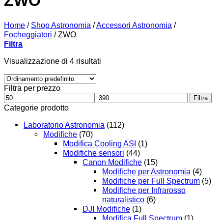
ZWO
Home
/
Shop Astronomia
/
Accessori Astronomia
/
Focheggiatori
/
ZWO
Filtra
Visualizzazione di 4 risultati
Filtra per prezzo
Prezzo
Prezzo
Filtra
Min
Max
Categorie prodotto
Laboratorio Astronomia
(112)
Modifiche
(70)
Modifica Cooling ASI
(1)
Modifiche sensori
(44)
Canon Modifiche
(15)
Modifiche per Astronomia
(4)
Modifiche per Full Spectrum
(5)
Modifiche per Infrarosso
naturalistico
(6)
DJI Modifiche
(1)
Modifica Full Spectrum
(1)