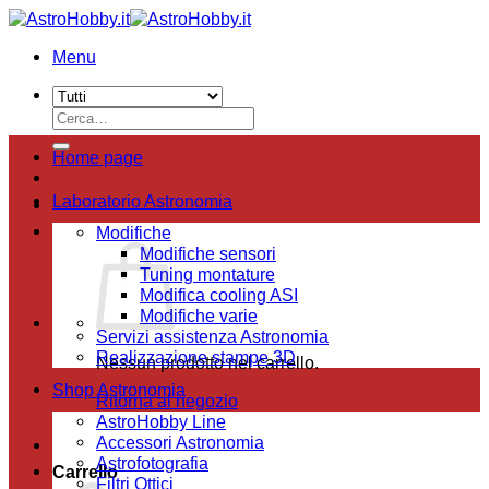
Salta
ai
Menu
contenuti
Cerca:
Home page
Laboratorio Astronomia
Modifiche
Modifiche sensori
Tuning montature
Modifica cooling ASI
Modifiche varie
Servizi assistenza Astronomia
Realizzazione stampe 3D
Nessun prodotto nel carrello.
Shop Astronomia
Ritorna al negozio
AstroHobby Line
Accessori Astronomia
Astrofotografia
Carrello
Filtri Ottici