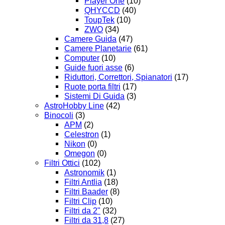
Player One
(10)
QHYCCD
(40)
ToupTek
(10)
ZWO
(34)
Camere Guida
(47)
Camere Planetarie
(61)
Computer
(10)
Guide fuori asse
(6)
Riduttori, Correttori, Spianatori
(17)
Ruote porta filtri
(17)
Sistemi Di Guida
(3)
AstroHobby Line
(42)
Binocoli
(3)
APM
(2)
Celestron
(1)
Nikon
(0)
Omegon
(0)
Filtri Ottici
(102)
Astronomik
(1)
Filtri Antlia
(18)
Filtri Baader
(8)
Filtri Clip
(10)
Filtri da 2"
(32)
Filtri da 31,8
(27)