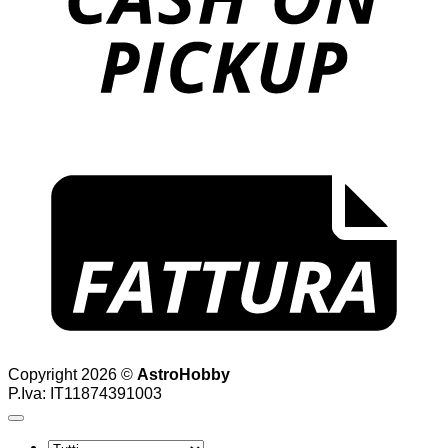
F
Copyright 2026 ©
AstroHobby
P.Iva: IT11874391003