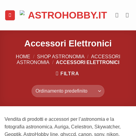
Salta
ai
contenuti
Accessori Elettronici
HOME
/
SHOP ASTRONOMIA
/
ACCESSORI
ASTRONOMIA
/
ACCESSORI ELETTRONICI
FILTRA
Vendita di prodotti e accessori per l’astronomia e la
fotografia astronomica. Auriga, Celestron, Skywatcher,
Geoptik, AstroHobby line, qhyccd, canon, sony, nikon,