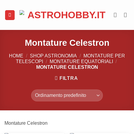
Salta
ai
contenuti
Montature Celestron
HOME
/
SHOP ASTRONOMIA
/
MONTATURE PER
TELESCOPI
/
MONTATURE EQUATORIALI
/
MONTATURE CELESTRON
FILTRA
Montature Celestron