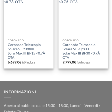
CORONADO
CORONADO
Coronado Telescopio
Coronado Telescopio
Solare ST 90/800
Solare ST 90/800
SolarMax III BF15 <0.7Å
SolarMax III BF30 <0.7Å
OTA
OTA
6.699,0
€
9.799,0
€
IVA inclusa
IVA inclusa
INFORMAZIONI
Aperto al pubblico dalle 15:30 - 18:00, Lunedì - Venerdì /
Sabato Chiuso