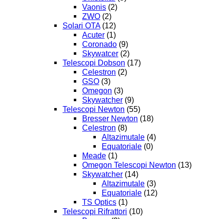
Vaonis
(2)
ZWO
(2)
Solari OTA
(12)
Acuter
(1)
Coronado
(9)
Skywatcer
(2)
Telescopi Dobson
(17)
Celestron
(2)
GSO
(3)
Omegon
(3)
Skywatcher
(9)
Telescopi Newton
(55)
Bresser Newton
(18)
Celestron
(8)
Altazimutale
(4)
Equatoriale
(0)
Meade
(1)
Omegon Telescopi Newton
(13)
Skywatcher
(14)
Altazimutale
(3)
Equatoriale
(12)
TS Optics
(1)
Telescopi Rifrattori
(10)