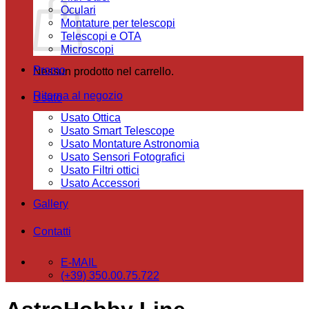
Oculari
Montature per telescopi
Telescopi e OTA
Microscopi
Promo
Nessun prodotto nel carrello.
Ritorna al negozio
Usato
Usato Ottica
Usato Smart Telescope
Usato Montature Astronomia
Usato Sensori Fotografici
Usato Filtri ottici
Usato Accessori
Gallery
Contatti
E-MAIL
(+39) 350.00.75.722