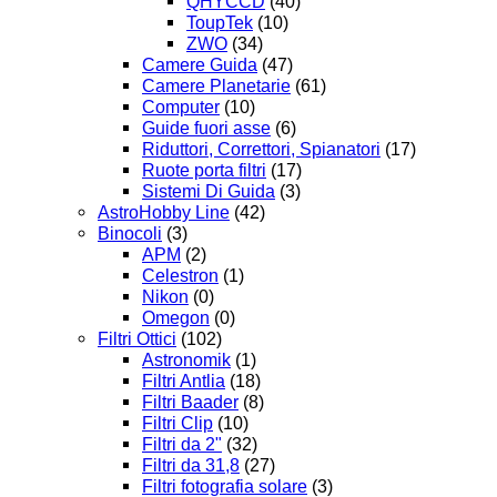
QHYCCD
(40)
ToupTek
(10)
ZWO
(34)
Camere Guida
(47)
Camere Planetarie
(61)
Computer
(10)
Guide fuori asse
(6)
Riduttori, Correttori, Spianatori
(17)
Ruote porta filtri
(17)
Sistemi Di Guida
(3)
AstroHobby Line
(42)
Binocoli
(3)
APM
(2)
Celestron
(1)
Nikon
(0)
Omegon
(0)
Filtri Ottici
(102)
Astronomik
(1)
Filtri Antlia
(18)
Filtri Baader
(8)
Filtri Clip
(10)
Filtri da 2"
(32)
Filtri da 31,8
(27)
Filtri fotografia solare
(3)