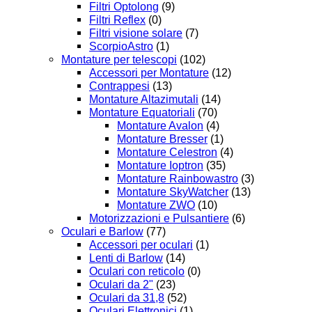
Filtri Optolong
(9)
Filtri Reflex
(0)
Filtri visione solare
(7)
ScorpioAstro
(1)
Montature per telescopi
(102)
Accessori per Montature
(12)
Contrappesi
(13)
Montature Altazimutali
(14)
Montature Equatoriali
(70)
Montature Avalon
(4)
Montature Bresser
(1)
Montature Celestron
(4)
Montature Ioptron
(35)
Montature Rainbowastro
(3)
Montature SkyWatcher
(13)
Montature ZWO
(10)
Motorizzazioni e Pulsantiere
(6)
Oculari e Barlow
(77)
Accessori per oculari
(1)
Lenti di Barlow
(14)
Oculari con reticolo
(0)
Oculari da 2"
(23)
Oculari da 31,8
(52)
Oculari Elettronici
(1)