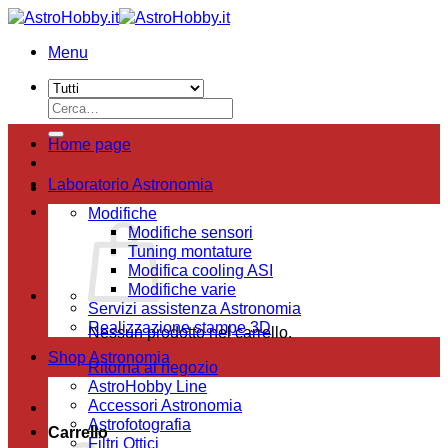
Salta
ai
Menu
contenuti
Cerca:
Home page
Laboratorio Astronomia
Modifiche
Modifiche sensori
Tuning montature
Modifica cooling ASI
Modifiche varie
Servizi assistenza Astronomia
Realizzazione stampe 3D
Nessun prodotto nel carrello.
Shop Astronomia
Ritorna al negozio
AstroHobby Line
Accessori Astronomia
Astrofotografia
Carrello
Filtri Ottici