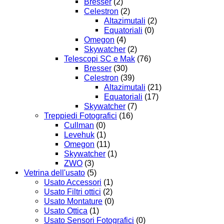
Bresser
(2)
Celestron
(2)
Altazimutali
(2)
Equatoriali
(0)
Omegon
(4)
Skywatcher
(2)
Telescopi SC e Mak
(76)
Bresser
(30)
Celestron
(39)
Altazimutali
(21)
Equatoriali
(17)
Skywatcher
(7)
Treppiedi Fotografici
(16)
Cullman
(0)
Levehuk
(1)
Omegon
(11)
Skywatcher
(1)
ZWO
(3)
Vetrina dell'usato
(5)
Usato Accessori
(1)
Usato Filtri ottici
(2)
Usato Montature
(0)
Usato Ottica
(1)
Usato Sensori Fotografici
(0)