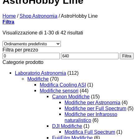
AstroHobby Line
Home
/
Shop Astronomia
/
AstroHobby Line
Filtra
Visualizzazione di 1-30 di 42 risultati
Filtra per prezzo
Prezzo
Prezzo
Filtra
Min
Max
Categorie prodotto
Laboratorio Astronomia
(112)
Modifiche
(70)
Modifica Cooling ASI
(1)
Modifiche sensori
(44)
Canon Modifiche
(15)
Modifiche per Astronomia
(4)
Modifiche per Full Spectrum
(5)
Modifiche per Infrarosso
naturalistico
(6)
DJI Modifiche
(1)
Modifica Full Spectrum
(1)
FujiFilm Modifiche
(6)