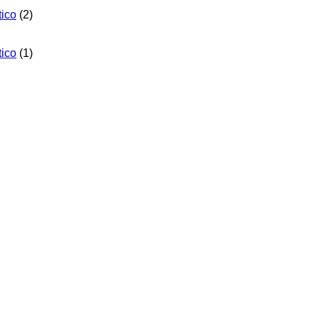
tico
(2)
tico
(1)