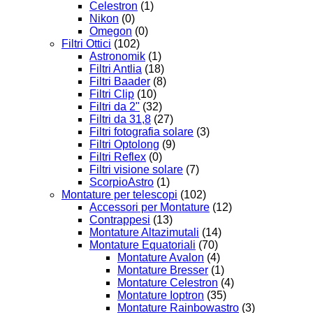
Celestron
(1)
Nikon
(0)
Omegon
(0)
Filtri Ottici
(102)
Astronomik
(1)
Filtri Antlia
(18)
Filtri Baader
(8)
Filtri Clip
(10)
Filtri da 2"
(32)
Filtri da 31,8
(27)
Filtri fotografia solare
(3)
Filtri Optolong
(9)
Filtri Reflex
(0)
Filtri visione solare
(7)
ScorpioAstro
(1)
Montature per telescopi
(102)
Accessori per Montature
(12)
Contrappesi
(13)
Montature Altazimutali
(14)
Montature Equatoriali
(70)
Montature Avalon
(4)
Montature Bresser
(1)
Montature Celestron
(4)
Montature Ioptron
(35)
Montature Rainbowastro
(3)