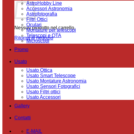
AstroHobby Line
Accessori Astronomia
Astrofotografia
Filtri Ottici
Oculari
Nessun prodotto nel carrello.
Montature per telescopi
Telescopi e OTA
Ritorna al negozio
Microscopi
Promo
Usato
Usato Ottica
Usato Smart Telescope
Usato Montature Astronomia
Usato Sensori Fotografici
Usato Filtri ottici
Usato Accessori
Gallery
Contatti
E-MAIL