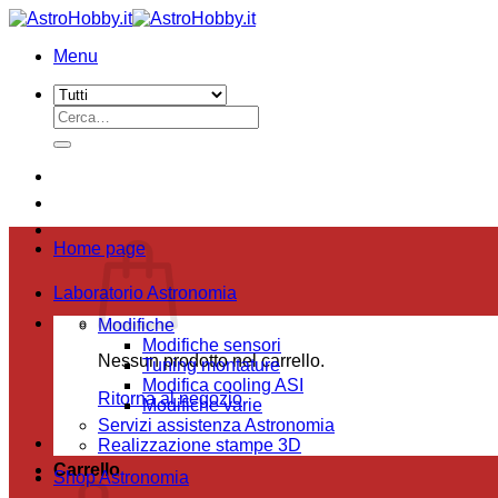
Salta
ai
Menu
contenuti
Cerca:
Home page
Laboratorio Astronomia
Modifiche
Modifiche sensori
Nessun prodotto nel carrello.
Tuning montature
Modifica cooling ASI
Ritorna al negozio
Modifiche varie
Servizi assistenza Astronomia
Realizzazione stampe 3D
Carrello
Shop Astronomia