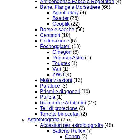
Anticondensa Fasce e Regolatori
(4)
Barre, Flange e Morsettiere
(66)
AstroHobby
(9)
Baader
(26)
Geoptik
(22)
Borse e sacche
(56)
Cercatori
(10)
Collimazione
(6)
Focheggiatori
(13)
Omegon
(6)
PegasusAstro
(1)
Touptek
(1)
Vari
(1)
ZWO
(4)
Motorizzazioni
(13)
Paraluce
(3)
Prismi e diagonali
(10)
Pulizia
(1)
Raccordi e Adattatori
(27)
Teli di protezione
(2)
Torrette binoculari
(2)
Astrofotografia
(257)
Accessori per astrofotografia
(48)
Batterie Reflex
(7)
Canon
(3)