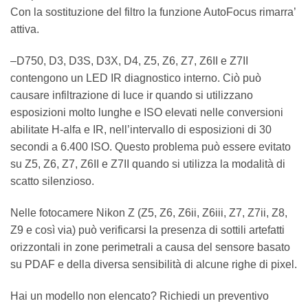
Con la sostituzione del filtro la funzione AutoFocus rimarra’
attiva.
–D750, D3, D3S, D3X, D4, Z5, Z6, Z7, Z6II e Z7II
contengono un LED IR diagnostico interno. Ciò può
causare infiltrazione di luce ir quando si utilizzano
esposizioni molto lunghe e ISO elevati nelle conversioni
abilitate H-alfa e IR, nell’intervallo di esposizioni di 30
secondi a 6.400 ISO. Questo problema può essere evitato
su Z5, Z6, Z7, Z6II e Z7II quando si utilizza la modalità di
scatto silenzioso.
Nelle fotocamere Nikon Z (Z5, Z6, Z6ii, Z6iii, Z7, Z7ii, Z8,
Z9 e così via) può verificarsi la presenza di sottili artefatti
orizzontali in zone perimetrali a causa del sensore basato
su PDAF e della diversa sensibilità di alcune righe di pixel.
Hai un modello non elencato? Richiedi un preventivo