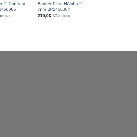
ro 2″ Contrast
Baader Filtro HAlpha 2″
Filtro h-Alpha 7nm 
2458365
7nm BP2458384
199,0
€
IVA inclusa
210,0
€
nclusa
IVA inclusa