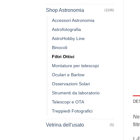
Shop Astronomia
(1106)
Accessori Astronomia
Astrofotografia
AstroHobby Line
Binocoli
Filtri Ottici
Montature per telescopi
Oculari e Barlow
Osservazioni Solari
Strumenti da laboratorio
DE
Telescopi e OTA
Treppiedi Fotografici
Nel
fil
Vetrina dell'usato
(5)
L-P