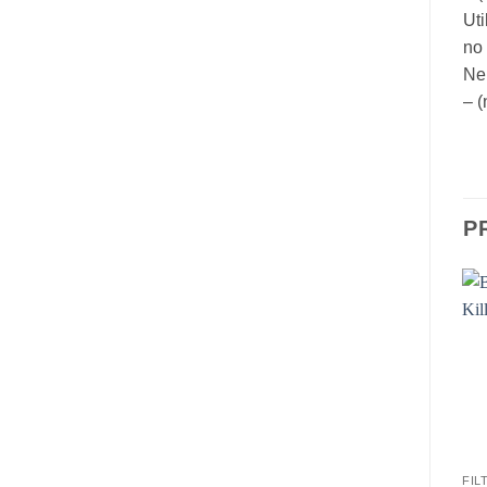
Uti
no
Ne
– (
P
FIL