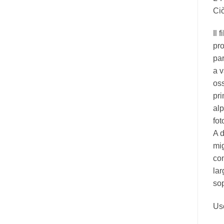
Ciò
Il 
pro
par
a v
oss
pri
alp
fot
A d
mig
con
lar
sop
Uso