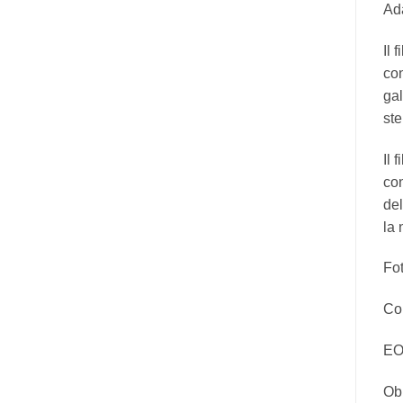
Ada
Il 
con
gal
ste
Il 
con
del
la 
Fot
Co
EO
Obi