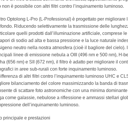
 non è possibile con altri filtri contro l’inquinamento luminoso.
filtro Optolong L-Pro (L-Professional) è progettato per migliorare la
fondo. Riducendo selettivamente la trasmissione delle lunghezz
ticolare quelli prodotti dall’illuminazione artificiale, comprese
apori di sodio ad alta e bassa pressione e la luce naturale inde
igeno neutro nella nostra atmosfera (cioè il bagliore del cielo).
ncipali linee di emissione nebula a OIII (496 nm e 500 nm), H-b
ha (656 nm) e SII (672 nm), il filtro è adatto per migliorare il cont
ografici in aree sub-rurali con forte inquinamento luminoso.
ifferenza di altri filtri contro l’inquinamento luminoso UHC e CLS
liore bilanciamento del colore massimizzando la banda di trasm
sente di scattare foto astronomiche con una minima dominante 
ga come galassie, nebulose a riflessione e ammassi stellari globu
pressione dell’inquinamento luminoso.
 principale e prestazioni