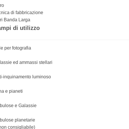
tro
nica di fabbricazione
tri Banda Larga
mpi di utilizzo
le per fotografia
assie ed ammassi stellari
ti-inquinamento luminoso
a e pianeti
bulose e Galassie
bulose planetarie
non consigliabile)