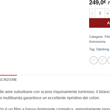
249,0
€
Optolong Fil
A
Categorie:
Filt
Astronomia
Tag:
Optolong 
SCRIZIONE
le aree suburbane con scarso inquinamento luminoso, il bilancia
tro multibanda garantisce un eccellente ripristino dei colori.
ro è un filtro a bassa dominante cromatica, appositamente progett