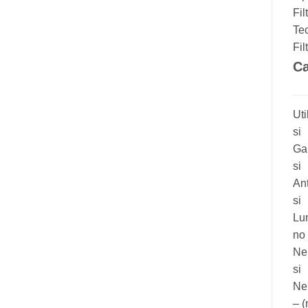
Fil
Tec
Fil
Ca
Uti
si
Gal
si
An
si
Lun
no
Ne
si
Ne
– (