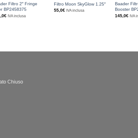
der Filtro 2″ Fringe
Baader Filt
Filtro Moon SkyGlow 1.25″
ler BP2458375
Booster BP
55,0
€
IVA inclusa
,0
€
145,0
€
IVA inclusa
IVA i
bato Chiuso