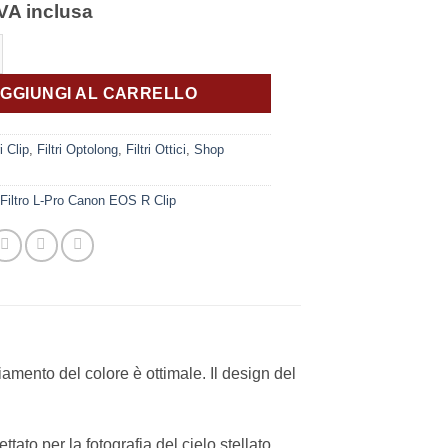
IVA inclusa
tro L-Pro Canon EOS R Clip quantità
GGIUNGI AL CARRELLO
ri Clip
,
Filtri Optolong
,
Filtri Ottici
,
Shop
Filtro L-Pro Canon EOS R Clip
mento del colore è ottimale. Il design del
ato per la fotografia del cielo stellato.