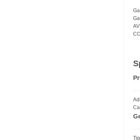
Gam
Gam
AV
CO
S
Pr
Ad
Ca
Ge
Ti