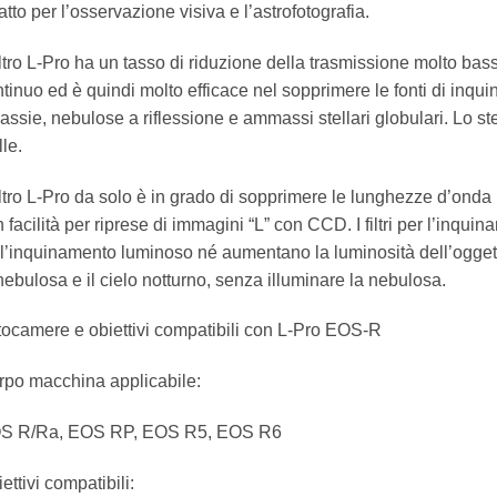
tto per l’osservazione visiva e l’astrofotografia.
filtro L-Pro ha un tasso di riduzione della trasmissione molto bass
tinuo ed è quindi molto efficace nel sopprimere le fonti di inq
assie, nebulose a riflessione e ammassi stellari globulari. Lo st
lle.
filtro L-Pro da solo è in grado di sopprimere le lunghezze d’onda 
 facilità per riprese di immagini “L” con CCD. I filtri per l’inqui
l’inquinamento luminoso né aumentano la luminosità dell’oggetto
nebulosa e il cielo notturno, senza illuminare la nebulosa.
ocamere e obiettivi compatibili con L-Pro EOS-R
rpo macchina applicabile:
S R/Ra, EOS RP, EOS R5, EOS R6
ettivi compatibili: